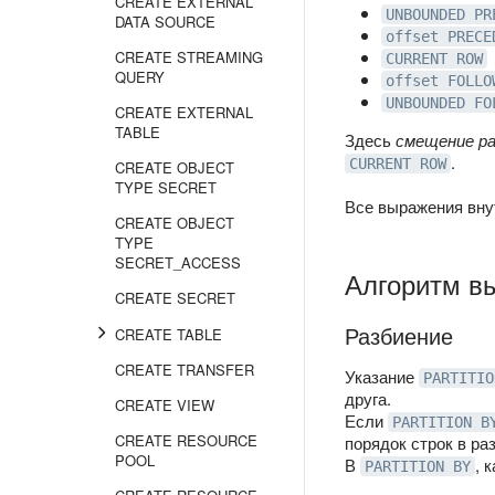
CREATE EXTERNAL
UNBOUNDED PR
DATA SOURCE
offset PRECE
CREATE STREAMING
CURRENT ROW
QUERY
offset FOLLO
UNBOUNDED FO
CREATE EXTERNAL
TABLE
Здесь
смещение р
.
CURRENT ROW
CREATE OBJECT
TYPE SECRET
Все выражения вну
CREATE OBJECT
TYPE
SECRET_ACCESS
Алгоритм в
CREATE SECRET
Разбиение
CREATE TABLE
CREATE TRANSFER
Указание
PARTITIO
друга.
CREATE VIEW
Если
PARTITION B
CREATE RESOURCE
порядок строк в ра
POOL
В
, 
PARTITION BY