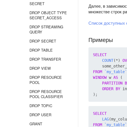
SECRET
Далее, в зависимос
множестве строк ра
DROP OBJECT TYPE
SECRET_ACCESS
Список доступных 
DROP STREAMING
QUERY
Примеры
DROP SECRET
DROP TABLE
SELECT
DROP TRANSFER
COUNT
(*) 
OV
    some_other_
DROP VIEW
FROM
`my_table`
DROP RESOURCE
WINDOW
 w 
AS
 (

POOL
PARTITION
B
ORDER
BY
 in
DROP RESOURCE
POOL CLASSIFIER
DROP TOPIC
SELECT
DROP USER
LAG
(my_colu
GRANT
FROM
`my_table`