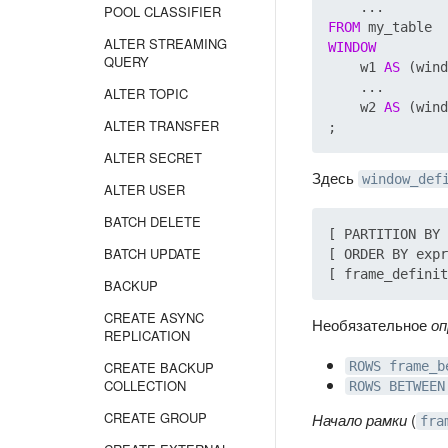
POOL CLASSIFIER
FROM
ALTER STREAMING
WINDOW
QUERY
    w1 
AS
 (wind
    ...

ALTER TOPIC
    w2 
AS
 (wind
ALTER TRANSFER
ALTER SECRET
Здесь
window_def
ALTER USER
BATCH DELETE
[ PARTITION BY 
BATCH UPDATE
[ ORDER BY expr
BACKUP
CREATE ASYNC
Необязательное
оп
REPLICATION
CREATE BACKUP
ROWS frame_b
COLLECTION
ROWS BETWEEN
CREATE GROUP
Начало рамки
(
fra