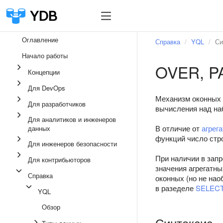
Оглавление
Справка
YQL
Си
Начало работы
OVER, P
Концепции
Для DevOps
Механизм оконных 
Для разработчиков
вычисления над на
Для аналитиков и инженеров
В отличие от
агрег
данных
функций число стро
Для инженеров безопасности
При наличии в зап
Для контрибьюторов
значения агрегатн
Справка
оконных (но не нао
в разеделе
SELEC
YQL
Обзор
Синтаксис