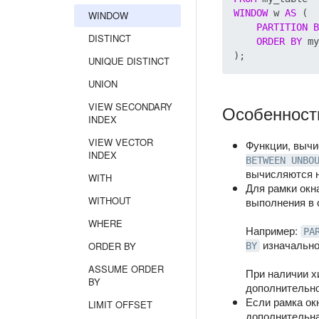
WINDOW
 w 
AS
 (

WINDOW
PARTITION
B
DISTINCT
ORDER
BY
 my
UNIQUE DISTINCT
UNION
VIEW SECONDARY
Особенност
INDEX
VIEW VECTOR
Функции, вычи
INDEX
BETWEEN UNBO
вычисляются н
WITH
Для рамки ок
WITHOUT
выполнения в 
WHERE
Например:
PA
изначально
ORDER BY
BY
ASSUME ORDER
При наличии 
BY
дополнительн
Если рамка ок
LIMIT OFFSET
дополнительна