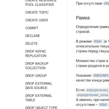
CREATE RESOURCE
При отсутствии
OR
POOL CLASSIFIER
CREATE TOPIC
Рамка
CREATE USER
Определение рамк
COMMIT
строкой.
DECLARE
В режиме
(в 
ROWS
DELETE
относительно теку
строки перед текущ
DROP ASYNC
REPLICATION
Множество строк в 
DROP BACKUP
строки раздела в р
COLLECTION
Указание
DROP GROUP
UNBOUNDE
качестве конца рам
DROP EXTERNAL
DATA SOURCE
Если
определение
определении_окна
DROP EXTERNAL
А именно, при нал
TABLE
отсутствии –
ROWS
DROP OBJECT TYPE