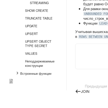
STREAMING
будет равно O
Для рамки окн
SHOW CREATE
UNBOUNDED FO
число_строк_в
TRUNCATE TABLE
Функции
LEAD
UPDATE
Учитывая вышесказ
UPSERT
в
ROWS BETWEEN UN
UPSERT OBJECT
TYPE SECRET
VALUES
Неподдерживаемые
конструкции
Встроенные функции
Планы запросов
Предыдущая
Встроенный UI
JOIN
Интеграции
YDB CLI