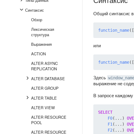
Типы данных
Синтаксис
Общий синтаксис в
Обзор
Лексическая
function_name
([
структура
Выражения
или
ACTION
function_name
([
ALTER ASYNC
REPLICATION
Здесь
window_nam
ALTER DATABASE
выражение не соде
ALTER GROUP
В запросе каждому
ALTER TABLE
ALTER VIEW
SELECT
ALTER RESOURCE
F0
(...) 
OVE
POOL
F1
(...) 
OVE
F2
(...) 
OVE
ALTER RESOURCE