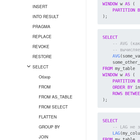
WINDOW
 w 
AS
 (

INSERT
PARTITION
B
INTO RESULT
PRAGMA
REPLACE
SELECT
REVOKE
RESTORE
AVG
(some_va
    some_other_
SELECT
FROM
WINDOW
 w 
AS
 (

Обзор
PARTITION
B
FROM
ORDER
BY
 in
ROWS
BETWEE
FROM AS_TABLE
FROM SELECT
FLATTEN
SELECT
GROUP BY
LAG
(my_colu
JOIN
FROM