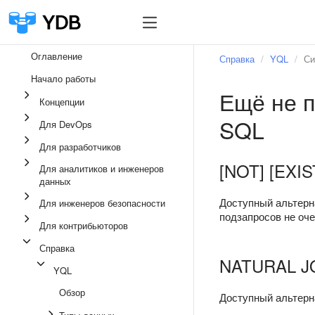
Оглавление
Справка
YQL
Си
Начало работы
Ещё не п
Концепции
SQL
Для DevOps
Для разработчиков
[NOT] [EXI
Для аналитиков и инженеров
данных
Доступный альтер
Для инженеров безопасности
подзапросов не оч
Для контрибьюторов
Справка
NATURAL J
YQL
Обзор
Доступный альтерн