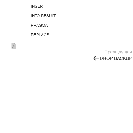
INSERT
INTO RESULT
PRAGMA
REPLACE
REVOKE
Предыдущая
RESTORE
DROP BACKUP
SELECT
SHOW CREATE
TRUNCATE TABLE
UPDATE
UPSERT
UPSERT OBJECT
TYPE SECRET
VALUES