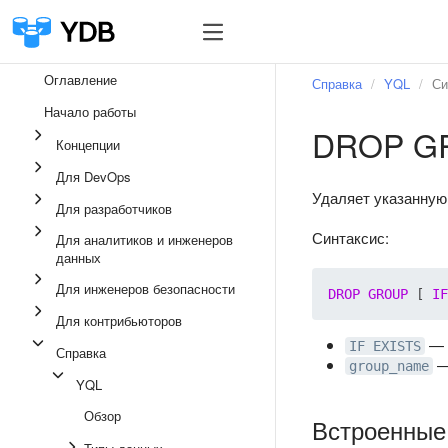
Оглавление
Справка
YQL
Си
Начало работы
DROP G
Концепции
Для DevOps
Удаляет указанную 
Для разработчиков
Синтаксис:
Для аналитиков и инженеров
данных
Для инженеров безопасности
DROP
GROUP
 [ 
IF
Для контрибьюторов
— н
IF EXISTS
Справка
—
group_name
YQL
Обзор
Встроенные