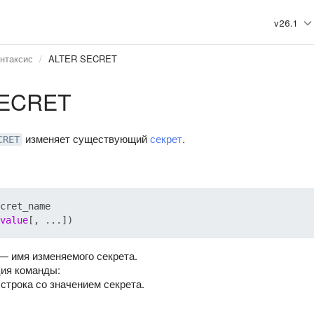
v26.1
нтаксис
ALTER SECRET
SECRET
изменяет существующий
секрет
.
CRET
value
— имя изменяемого секрета.
ия команды:
строка со значением секрета.