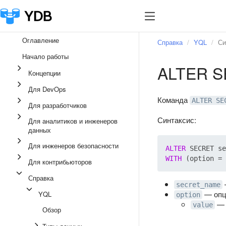
Оглавление
Справка
YQL
Си
Начало работы
ALTER 
Концепции
Для DevOps
Команда
ALTER SE
Для разработчиков
Синтаксис:
Для аналитиков и инженеров
данных
Для инженеров безопасности
ALTER
WITH
 (option 
=
Для контрибьюторов
Справка
secret_name
— опц
YQL
option
— 
value
Обзор