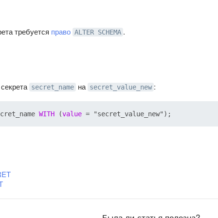
рета требуется
право
.
ALTER SCHEMA
 секрета
на
:
secret_name
secret_value_new
cret_name 
WITH
 (
value
=
RET
T
Была ли статья полезна?