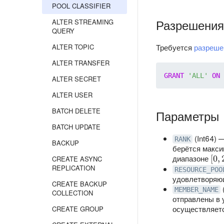
POOL CLASSIFIER
Разрешения
ALTER STREAMING
QUERY
ALTER TOPIC
Требуется
разреше
ALTER TRANSFER
GRANT
'ALL'
ON
ALTER SECRET
ALTER USER
BATCH DELETE
Параметры
BATCH UPDATE
(Int64) 
RANK
BACKUP
берётся макс
диапазоне
[0,
[
0
,
CREATE ASYNC
REPLICATION
2^{
RESOURCE_POO
удовлетворяю
CREATE BACKUP
MEMBER_NAME
COLLECTION
отправлены в 
осуществляетс
CREATE GROUP