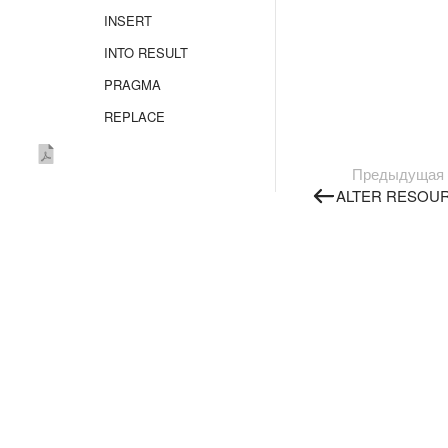
INSERT
INTO RESULT
PRAGMA
REPLACE
REVOKE
Предыдущая
RESTORE
ALTER RESOU
SELECT
SHOW CREATE
TRUNCATE TABLE
UPDATE
UPSERT
UPSERT OBJECT
TYPE SECRET
VALUES