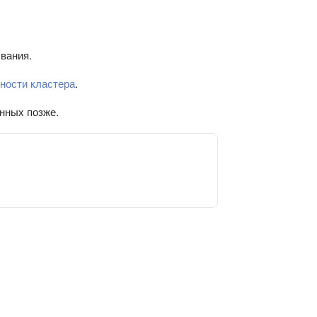
вания.
ности кластера
.
анных позже.