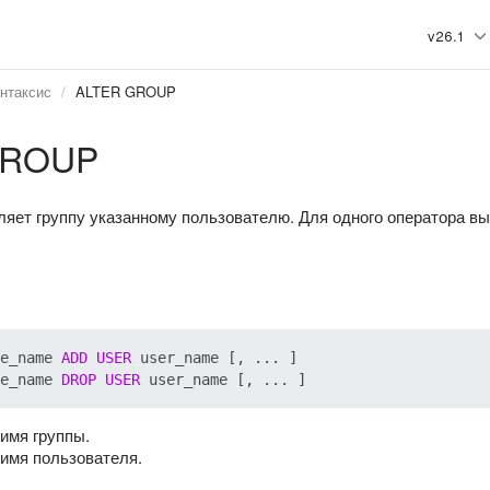
v26.1
нтаксис
ALTER GROUP
GROUP
яет группу указанному пользователю. Для одного оператора вы
e_name 
ADD
USER
e_name 
DROP
USER
имя группы.
имя пользователя.