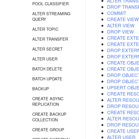
ALTER TRANS
POOL CLASSIFIER
DROP TRANS
COMMIT
ALTER STREAMING
CREATE VIEW
QUERY
ALTER VIEW
ALTER TOPIC
DROP VIEW
CREATE EXT
ALTER TRANSFER
CREATE EXTE
ALTER SECRET
DROP EXTER
DROP EXTERN
ALTER USER
CREATE OBJE
CREATE OBJE
BATCH DELETE
DROP OBJECT
BATCH UPDATE
DROP OBJECT
UPSERT OBJE
BACKUP
CREATE RES
CREATE ASYNC
ALTER RESO
REPLICATION
DROP RESOU
CREATE RESO
CREATE BACKUP
ALTER RESOU
COLLECTION
DROP RESOUR
CREATE GROUP
CREATE USE
ALTER USER