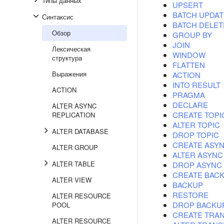
Типы данных
UPSERT
BATCH UPDAT
Синтаксис
BATCH DELET
Обзор
GROUP BY
JOIN
Лексическая
WINDOW
структура
FLATTEN
Выражения
ACTION
INTO RESULT
ACTION
PRAGMA
DECLARE
ALTER ASYNC
CREATE TOPI
REPLICATION
ALTER TOPIC
ALTER DATABASE
DROP TOPIC
CREATE ASYN
ALTER GROUP
ALTER ASYNC
ALTER TABLE
DROP ASYNC 
CREATE BAC
ALTER VIEW
BACKUP
RESTORE
ALTER RESOURCE
DROP BACKU
POOL
CREATE TRA
ALTER RESOURCE