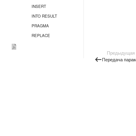
INSERT
INTO RESULT
PRAGMA
REPLACE
REVOKE
Предыдущая
RESTORE
Передача пара
SELECT
SHOW CREATE
TRUNCATE TABLE
UPDATE
UPSERT
UPSERT OBJECT
TYPE SECRET
VALUES