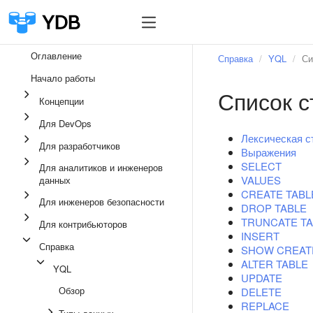
Оглавление
Справка
YQL
Си
Начало работы
Список с
Концепции
Для DevOps
Лексическая с
Для разработчиков
Выражения
SELECT
Для аналитиков и инженеров
VALUES
данных
CREATE TABL
Для инженеров безопасности
DROP TABLE
TRUNCATE TA
Для контрибьюторов
INSERT
Справка
SHOW CREAT
ALTER TABLE
YQL
UPDATE
Обзор
DELETE
REPLACE