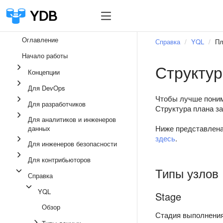
Оглавление
Справка
YQL
Пл
Начало работы
Структур
Концепции
Для DevOps
Чтобы лучше понима
Для разработчиков
Структура плана з
Для аналитиков и инженеров
Ниже представлена
данных
здесь
.
Для инженеров безопасности
Для контрибьюторов
Типы узлов
Справка
YQL
Stage
Обзор
Стадия выполнения