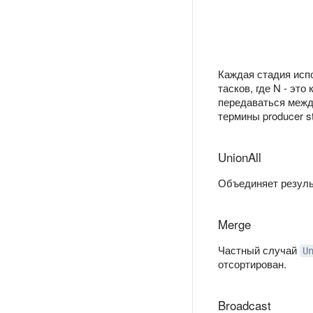
Каждая стадия испо
тасков, где N - эт
передаваться между
термины producer s
UnionAll
Объединяет результ
Merge
Частный случай
U
отсортирован.
Broadcast