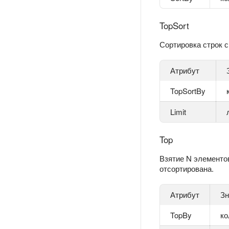
TopSort
Сортировка строк 
Атрибут
TopSortBy
Limit
Top
Взятие N элементо
отсортирована.
Атрибут
Зн
TopBy
ко