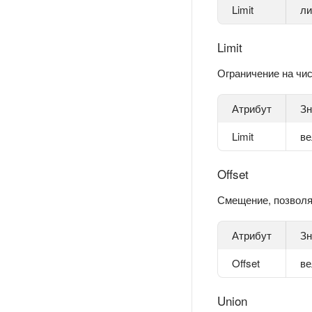
Limit
ли
Limit
Ограничение на чис
Атрибут
Зн
Limit
ве
Offset
Смещение, позволя
Атрибут
Зн
Offset
ве
Union