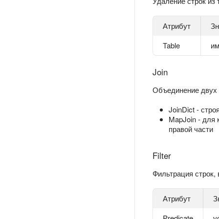
Удаление строк из 
Атрибут
Зн
Table
им
Join
Объединение двух т
JoinDict - стр
MapJoin - для
правой части
Filter
Фильтрация строк, 
Атрибут
З
Predicate
у