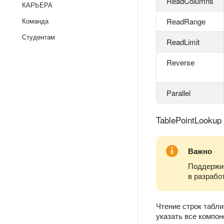
ReadColumns
КАРЬЕРА
Команда
ReadRange
Студентам
ReadLimit
Reverse
Parallel
TablePointLookup
Важно
Поддержи
в разрабо
Чтение строк табл
указать все компо