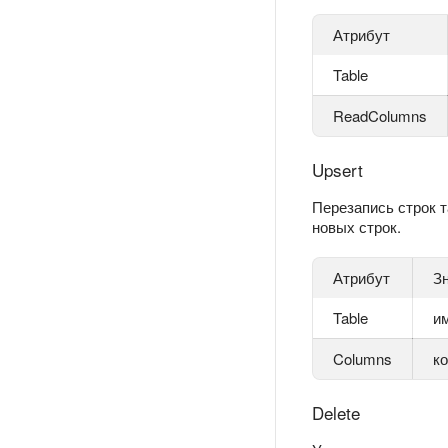
Атрибут
Table
ReadColumns
Upsert
Перезапись строк 
новых строк.
Атрибут
З
Table
и
Columns
ко
Delete