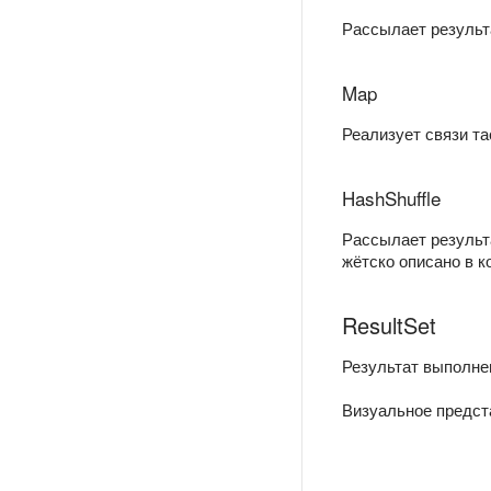
Рассылает результа
Map
Реализует связи та
HashShuffle
Рассылает результа
жётско описано в к
ResultSet
Результат выполне
Визуальное предст