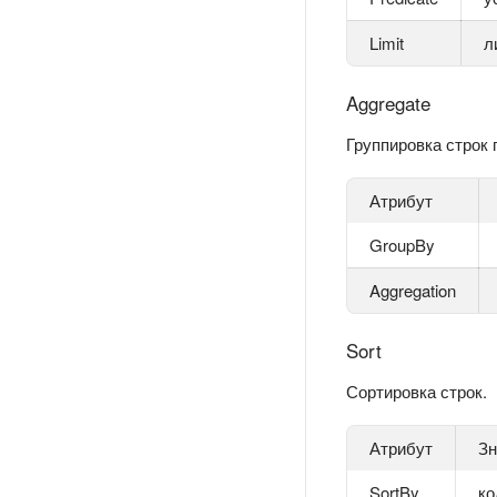
Limit
л
Aggregate
Группировка строк 
Атрибут
GroupBy
Aggregation
Sort
Сортировка строк.
Атрибут
Зн
SortBy
ко