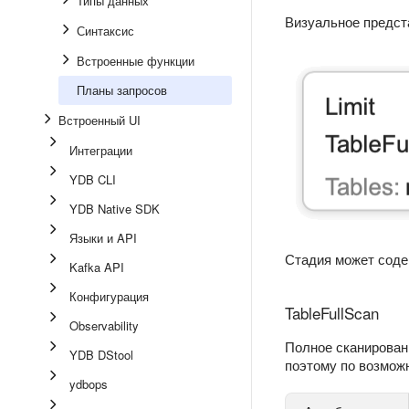
Типы данных
Визуальное предст
Синтаксис
Встроенные функции
Планы запросов
Встроенный UI
Интеграции
YDB CLI
YDB Native SDK
Языки и API
Стадия может соде
Kafka API
Конфигурация
TableFullScan
Observability
Полное сканирован
YDB DStool
поэтому по возможн
ydbops