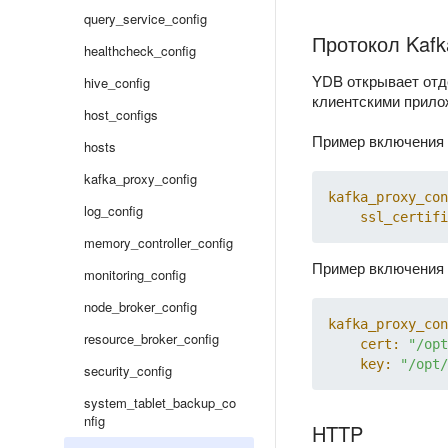
query_service_config
Протокол Kafk
healthcheck_config
YDB открывает отд
hive_config
клиентскими прило
host_configs
Пример включения 
hosts
kafka_proxy_config
kafka_proxy_con
log_config
ssl_certifi
memory_controller_config
Пример включения 
monitoring_config
node_broker_config
kafka_proxy_con
resource_broker_config
cert:
"/opt
key:
"/opt/
security_config
system_tablet_backup_co
nfig
HTTP