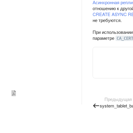
Асинхронная репли
отношению к друго
CREATE ASYNC R
не требуются.
При использовании 
параметре
CA_CER
Предыдущая
system_tablet_b