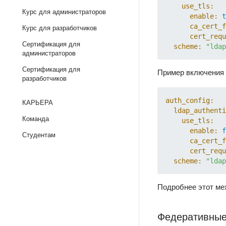
use_tls:
Курс для администраторов
enable:
t
ca_cert_f
Курс для разработчиков
cert_requ
Сертификация для
scheme:
"ldap
администраторов
Сертификация для
Пример включения
разработчиков
auth_config:
КАРЬЕРА
ldap_authenti
Команда
use_tls:
enable:
f
Студентам
ca_cert_f
cert_requ
scheme:
"ldap
Подробнее этот ме
Федеративные