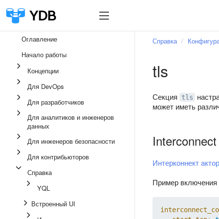
Оглавление
Справка
Конфигур
Начало работы
tls
Концепции
Для DevOps
Секция
настр
tls
Для разработчиков
может иметь разли
Для аналитиков и инженеров
данных
Interconnect
Для инженеров безопасности
Для контрибьюторов
Интерконнект акто
Справка
Пример включения 
YQL
Встроенный UI
interconnect_co