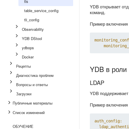
tls
YDB открывает от
table_service_config
команд.
tli_config
Пример включения 
Observability
YDB DStool
monitoring_conf
monitoring_
ydbops
Docker
Рецепты
YDB в роли
Диагностика проблем
LDAP
Вопросы и ответы
YDB поддерживае
Загрузки
Публичные материалы
Пример включения 
Список изменений
auth_config:
ОБУЧЕНИЕ
ldap_authenti