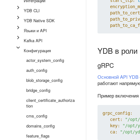
Интеграции
start_tcp:
t
encryption_m
YDB CLI
path_to_cert
path_to_priv
YDB Native SDK
path_to_ca_f
Языки и API
Kafka API
YDB в роли
Конфигурация
actor_system_config
gRPC
auth_config
Основной API YDB
blob_storage_config
работают напряму
bridge_config
Пример включения 
client_certificate_authoriza
tion
grpc_config:
cms_config
cert:
"/opt/
domains_config
key:
"/opt/y
ca:
"/opt/yd
feature_flags