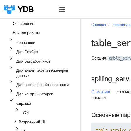
Оглавление
Справка
Конфигур
Начало работы
table_ser
Концепции
Для DevOps
Секция
table_ser
Для разработчиков
Для аналитиков и инженеров
данных
spilling_serv
Для инженеров безопасности
Спиллинг
— это мех
Для контрибьюторов
памяти.
Справка
YQL
Основные пар
Встроенный UI
table_service_c