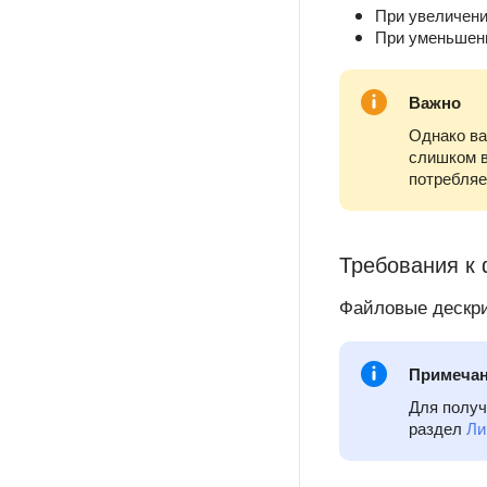
При увеличен
При уменьше
Важно
Однако ва
слишком в
потребляе
Требования к
Файловые дескр
Примеча
Для получ
раздел
Ли