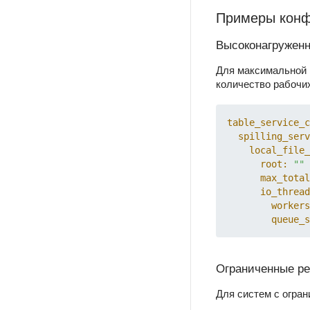
Примеры конф
Высоконагруженн
Для максимальной 
количество рабочих
table_service_c
spilling_serv
local_file_
root:
""
max_total
io_thread
workers
queue_s
Ограниченные р
Для систем с огра