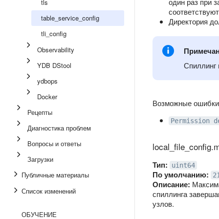
один раз при з
tls
соответствуют
table_service_config
Директория до
tli_config
Observability
Примеча
Спиллинг 
YDB DStool
ydbops
Docker
Возможные ошибки
Рецепты
Permission d
Диагностика проблем
Вопросы и ответы
local_file_config.
Загрузки
Тип:
uint64
По умолчанию:
Публичные материалы
2
Описание:
Максима
Список изменений
спиллинга заверша
узлов.
ОБУЧЕНИЕ