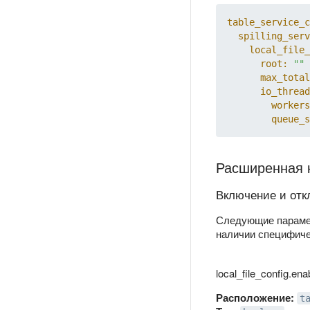
table_service_c
spilling_serv
local_file_
root:
""
max_total
io_thread
workers
queue_s
Расширенная 
Включение и отк
Следующие парамет
наличии специфиче
local_file_config.ena
Расположение:
t