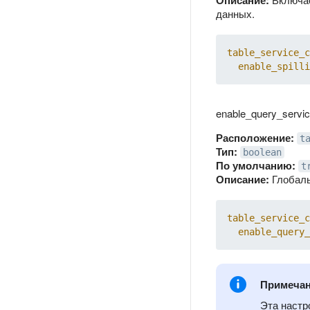
Описание:
данных.
table_service_c
enable_spilli
enable_query_service
Расположение:
t
Тип:
boolean
По умолчанию:
t
Описание:
Глобаль
table_service_c
enable_query_
Примеча
Эта настр