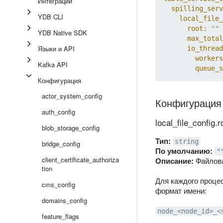
Интеграции
spilling_serv
YDB CLI
local_file_
root:
""
YDB Native SDK
max_total
Языки и API
io_thread
workers
Kafka API
queue_s
Конфигурация
actor_system_config
Конфигурация
auth_config
local_file_config.r
blob_storage_config
Тип:
string
bridge_config
По умолчанию:
"
client_certificate_authoriza
Описание:
Файлова
tion
Для каждого проце
cms_config
формат имени:
domains_config
node_<node_id>_<
feature_flags