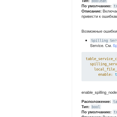
Тип:
boolean
По умолчанию:
t
Описание:
Включае
привести к ошибка
Возможные ошибки
Spilling Ser
Service. См.
Sp
table_service_c
spilling_serv
local_file_
enable:
t
enable_spilling_nod
Расположение:
t
Тип:
bool
По умолчанию:
t
Включае