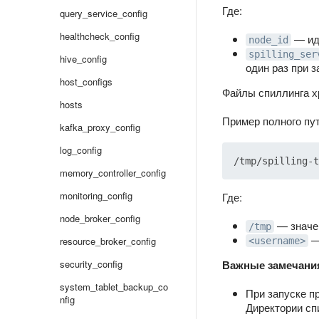
Где:
query_service_config
healthcheck_config
— ид
node_id
spilling_ser
hive_config
один раз при 
host_configs
Файлы спиллинга хр
hosts
Пример полного пут
kafka_proxy_config
log_config
memory_controller_config
monitoring_config
Где:
node_broker_config
— значе
/tmp
—
resource_broker_config
<username>
security_config
Важные замечани
system_tablet_backup_co
При запуске п
nfig
Директории сп