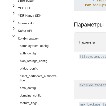
Интеграции
-
72057
max_backups
YDB CLI
YDB Native SDK
Параметры
Языки и API
Kafka API
Конфигурация
Параметр
actor_system_config
auth_config
filesystem.pa
blob_storage_config
bridge_config
client_certificate_authoriza
tion
exclude_table
cms_config
domains_config
feature_flags
max_backups_l