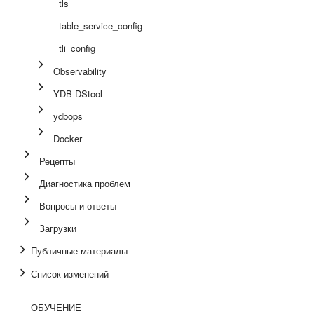
tls
table_service_config
tli_config
Observability
YDB DStool
ydbops
Docker
Рецепты
Диагностика проблем
Вопросы и ответы
Загрузки
Публичные материалы
Список изменений
ОБУЧЕНИЕ