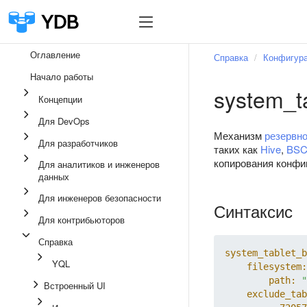
Оглавление
Справка
Конфигур
Начало работы
system_t
Концепции
Для DevOps
Механизм
резервно
Для разработчиков
таких как
Hive
,
BSCo
копирования конфи
Для аналитиков и инженеров
данных
Для инженеров безопасности
Синтаксис
Для контрибьюторов
Справка
system_tablet_b
YQL
filesystem:
path:
"
Встроенный UI
exclude_tab