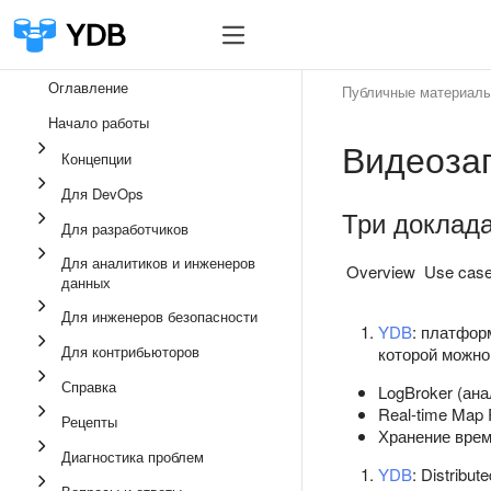
Оглавление
Публичные материал
Начало работы
Видеоза
Концепции
Для DevOps
Три доклада
Для разработчиков
Для аналитиков и инженеров
Overview
Use cas
данных
Для инженеров безопасности
YDB
: платфор
Для контрибьюторов
которой можно
Справка
LogBroker (ана
Real-time Map
Рецепты
Хранение врем
Диагностика проблем
YDB
: Distrib