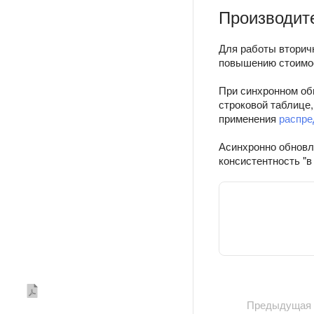
Производит
Для работы вторич
повышению стоимос
При синхронном об
строковой таблице,
применения
распре
Асинхронно обновл
консистентность "в
Предыдущая