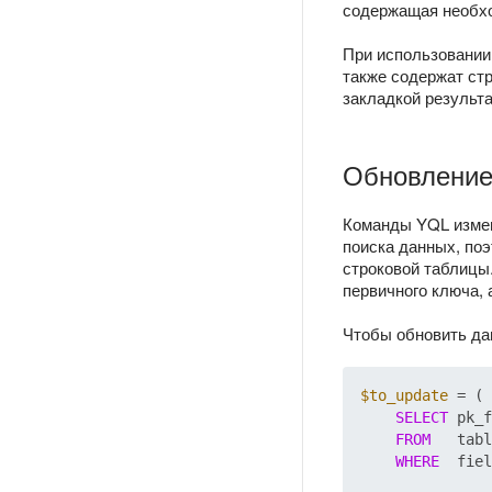
содержащая необх
При использовании
также содержат стр
закладкой результа
Обновление
Команды YQL измен
поиска данных, по
строковой таблицы
первичного ключа,
Чтобы обновить да
$to_update
 = (

SELECT
 pk_f
FROM
   tabl
WHERE
  fiel