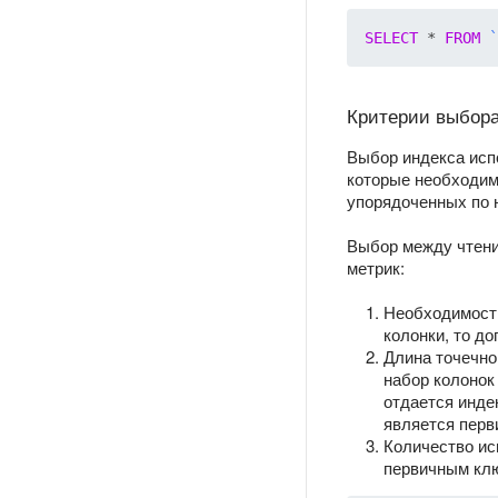
SELECT
 * 
FROM
`
Критерии выбора
Выбор индекса исп
которые необходимо
упорядоченных по 
Выбор между чтени
метрик:
Необходимость
колонки, то д
Длина точечно
набор колоно
отдается инде
является перв
Количество ис
первичным клю