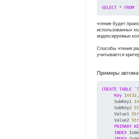
SELECT
 * 
FROM
`
чтение будет прои
использованных ко
индексируемые кол
Способы чтения ран
учитывается критер
Примеры автомат
CREATE
TABLE
`T
Key
Int32
,

     SubKey1 
In
     SubKey2 
St
     Value1 
Str
     Value2 
Str
PRIMARY
KE
INDEX
 Inde
INDEX
 Inde