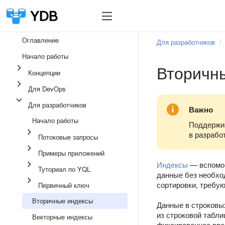
Оглавление
Для разработчиков
Начало работы
Вторичн
Концепции
Для DevOps
Для разработчиков
Важно
Начало работы
Поддержи
в разрабо
Потоковые запросы
Примеры приложений
Индексы
— вспомог
Туториал по YQL
данные без необхо
сортировки, требу
Первичный ключ
Вторичные индексы
Данные в строковы
из строковой табл
Векторные индексы
фиксированное врем