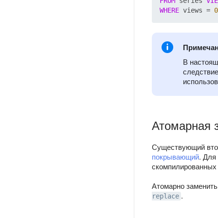
FROM
 series 
VIE
WHERE
 views = 
0
Примеча
В настоящ
следствие
использов
Атомарная 
Существующий втор
покрывающий
. Для
скомпилированных 
Атомарно заменит
.
replace