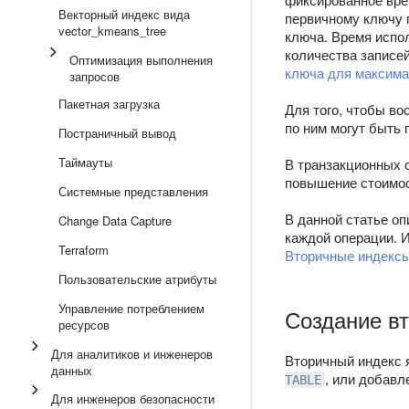
Векторный индекс вида
первичному ключу 
vector_kmeans_tree
ключа. Время испол
количества записей
Оптимизация выполнения
ключа для максима
запросов
Пакетная загрузка
Для того, чтобы в
по ним могут быть
Постраничный вывод
Таймауты
В транзакционных 
повышение стоимос
Системные представления
В данной статье о
Change Data Capture
каждой операции. 
Terraform
Вторичные индекс
Пользовательские атрибуты
Управление потреблением
Создание в
ресурсов
Для аналитиков и инженеров
Вторичный индекс 
данных
, или добавл
TABLE
Для инженеров безопасности