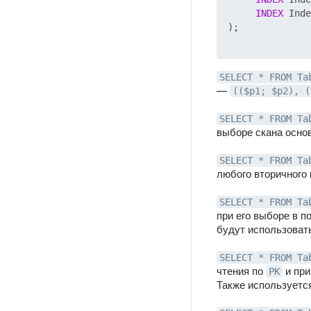
INDEX
 Inde
);

SELECT * FROM Ta
—
(($p1; $p2), (
SELECT * FROM Ta
выборе скана осно
SELECT * FROM Ta
любого вторичного 
SELECT * FROM Ta
при его выборе в 
будут использовать
SELECT * FROM Ta
чтения по
и при
PK
Также используется