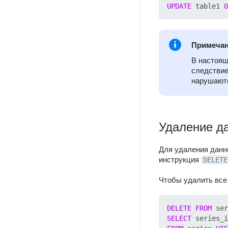
UPDATE
 table1 
O
Примеча
В настоящ
следствие
нарушаютс
Удаление да
Для удаления данн
инструкция
DELETE
Чтобы удалить все
DELETE
FROM
 ser
SELECT