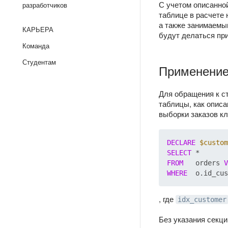
С учетом описанно
разработчиков
таблице в расчете 
а также занимаемы
КАРЬЕРА
будут делаться пр
Команда
Студентам
Применение
Для обращения к ст
таблицы, как описа
выборки заказов кл
DECLARE
$custom
SELECT
FROM
   orders 
V
WHERE
  o.id_cus
, где
idx_customer
Без указания секц