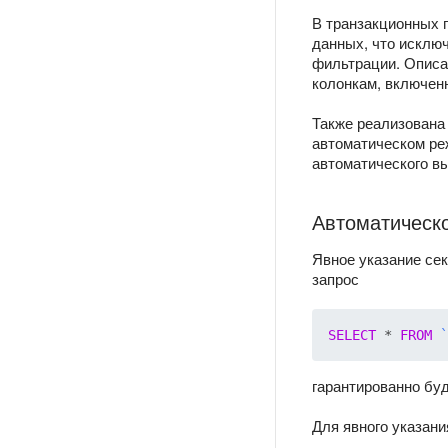
В транзакционных 
данных, что исклю
фильтрации. Описа
колонкам, включен
Также реализована
автоматическом реж
автоматического вы
Автоматическо
Явное указание се
запрос
SELECT
 * 
FROM
`
гарантированно бу
Для явного указан