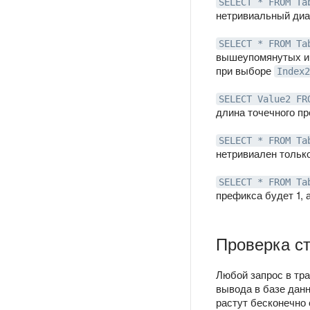
SELECT * FROM Ta
нетривиальный диа
SELECT * FROM Ta
вышеупомянутых ин
при выборе
Index2
SELECT Value2 FR
длина точечного пр
SELECT * FROM Ta
нетривиален только
SELECT * FROM Ta
префикса будет 1, 
Проверка с
Любой запрос в тра
вывода в базе данн
растут бесконечно