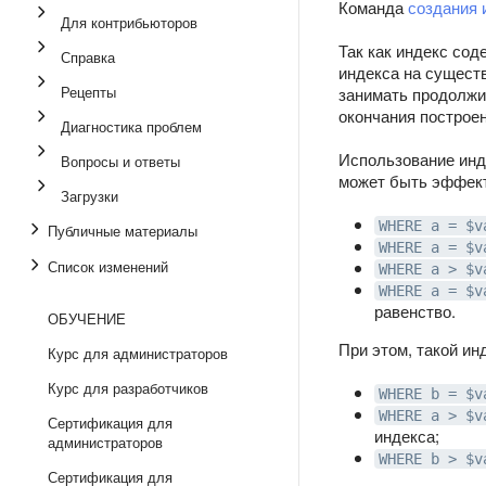
Команда
создания 
Для контрибьюторов
Так как индекс со
Справка
индекса на сущест
Рецепты
занимать продолжи
окончания построе
Диагностика проблем
Использование инд
Вопросы и ответы
может быть эффект
Загрузки
WHERE a = $v
Публичные материалы
WHERE a = $v
Список изменений
WHERE a > $v
WHERE a = $v
равенство.
ОБУЧЕНИЕ
При этом, такой и
Курс для администраторов
Курс для разработчиков
WHERE b = $v
WHERE a > $v
Сертификация для
индекса;
администраторов
WHERE b > $v
Сертификация для