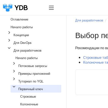
Оглавление
Для разработчиков
Начало работы
Выбор п
Концепции
Для DevOps
Рекомендации по вы
Для разработчиков
Строковые та
Начало работы
Колоночные т
Потоковые запросы
Примеры приложений
Туториал по YQL
Первичный ключ
Строковые
Колоночные