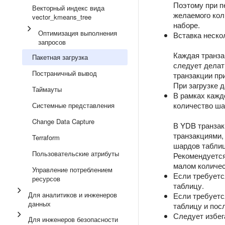
Поэтому при п
Векторный индекс вида
желаемого кол
vector_kmeans_tree
наборе.
Оптимизация выполнения
Вставка неско
запросов
Каждая транза
Пакетная загрузка
следует делат
Постраничный вывод
транзакции пр
При загрузке д
Таймауты
В рамках кажд
количество ша
Системные представления
Change Data Capture
В YDB транзак
транзакциями,
Terraform
шардов таблиц
Пользовательские атрибуты
Рекомендуется
малом количес
Управление потреблением
Если требуетс
ресурсов
таблицу.
Для аналитиков и инженеров
Если требуетс
данных
таблицу и пос
Следует избег
Для инженеров безопасности