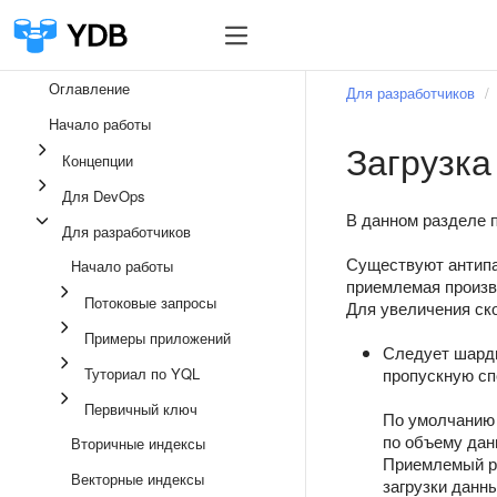
Оглавление
Для разработчиков
Начало работы
Загрузка
Концепции
Для DevOps
В данном разделе 
Для разработчиков
Существуют антипа
Начало работы
приемлемая произв
Потоковые запросы
Для увеличения ск
Примеры приложений
Следует шарди
Туториал по YQL
пропускную сп
Первичный ключ
По умолчанию 
по объему дан
Вторичные индексы
Приемлемый ра
Векторные индексы
загрузки данн