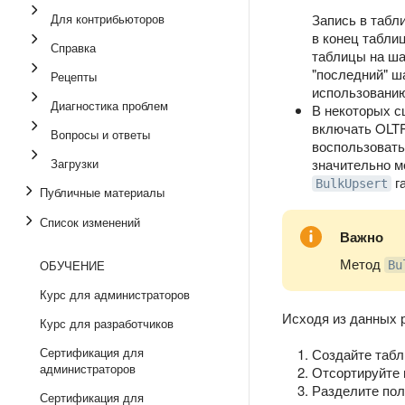
Для контрибьюторов
Запись в табл
в конец табли
Справка
таблицы на ша
"последний" ш
Рецепты
использованию
Диагностика проблем
В некоторых с
включать OLTP
Вопросы и ответы
воспользоват
Загрузки
значительно м
г
BulkUpsert
Публичные материалы
Список изменений
Важно
Метод
ОБУЧЕНИЕ
Bu
Курс для администраторов
Исходя из данных 
Курс для разработчиков
Сертификация для
Создайте табл
администраторов
Отсортируйте 
Разделите пол
Сертификация для