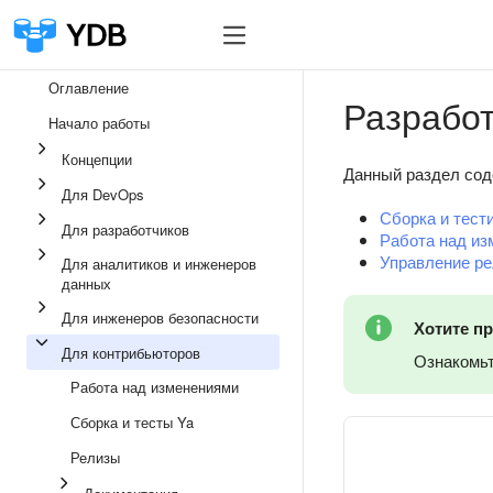
Оглавление
Разрабо
Начало работы
Концепции
Данный раздел сод
Для DevOps
Сборка и тест
Для разработчиков
Работа над из
Управление р
Для аналитиков и инженеров
данных
Для инженеров безопасности
Хотите п
Для контрибьюторов
Ознакомьт
Работа над изменениями
Сборка и тесты Ya
Релизы