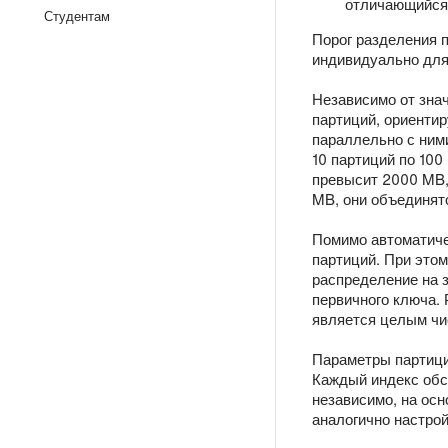
отличающийся
Студентам
Порог разделения 
индивидуально для
Независимо от зна
партиций, ориентир
параллельно с ним
10 партиций по 100
превысит 2000 MB, 
MB, они объединятс
Помимо автоматиче
партиций. При это
распределение на 
первичного ключа.
является целым чи
Параметры партицио
Каждый индекс обс
независимо, на осн
аналогично настро