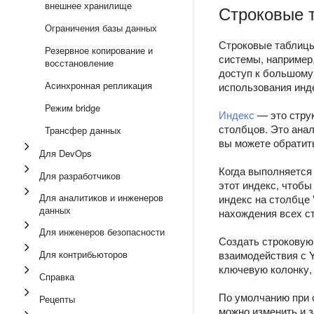
внешнее хранилище
Строковые 
Ограничения базы данных
Строковые таблицы 
Резервное копирование и
системы, например
восстановление
доступ к большому
Асинхронная репликация
использования инд
Режим bridge
Индекс
— это струк
столбцов. Это анал
Трансфер данных
вы можете обратить
Для DevOps
Когда выполняется 
Для разработчиков
этот индекс, чтобы
Для аналитиков и инженеров
индекс на столбце 
данных
нахождения всех ст
Для инженеров безопасности
Создать строковую
Для контрибьюторов
взаимодействия с 
ключевую колонку,
Справка
По умолчанию при 
Рецепты
можно изменить и 