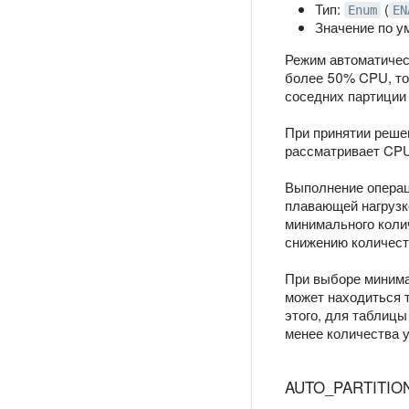
Тип:
(
Enum
EN
Значение по 
Режим автоматическ
более 50% CPU, то 
соседних партиции 
При принятии решен
рассматривает CPU 
Выполнение операц
плавающей нагрузк
минимального коли
снижению количеств
При выборе минима
может находиться т
этого, для таблицы
менее количества у
AUTO_PARTITIO