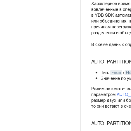
Характерное время 
вовлечённые в опе
в YDB SDK автомат
или объединения, 
причинам перегруж
разделения и объе
В схеме данных оп
AUTO_PARTITIO
Тип:
(
Enum
EN
Значение по 
Режим автоматичес
параметром
AUTO_
размер двух или б
то они встают в оч
AUTO_PARTITIO