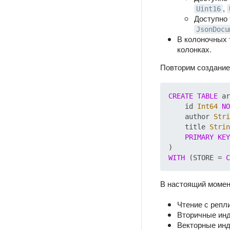
,
Uint16
Доступно 
JsonDocu
В колоночных 
колонках.
Повторим создани
CREATE
TABLE
 ar
    id 
Int64
NO
    author 
Stri
    title 
Strin
PRIMARY
KEY
WITH
 (STORE = 
C
В настоящий момен
Чтение с репли
Вторичные ин
Векторные инд