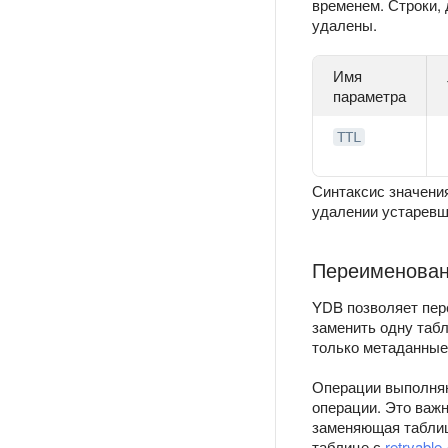
временем. Строки, 
удалены.
Имя
параметра
TTL
Синтаксис значени
удалении устаревш
Переименова
YDB позволяет пер
заменить одну таб
только метаданные
Операции выполняю
операции. Это важн
заменяющая таблиц
таблице с
retryabl