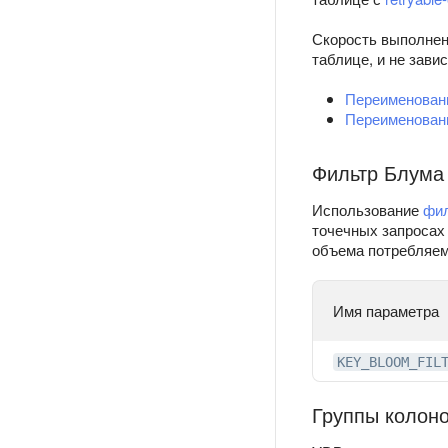
Скорость выполнен
таблице, и не зави
Переименован
Переименовани
Фильтр Блума
Использование
фил
точечных запросах
объема потребляем
Имя параметра
KEY_BLOOM_FIL
Группы колон