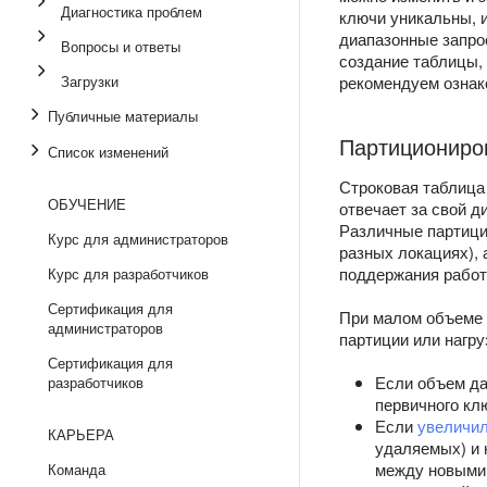
Диагностика проблем
ключи уникальны, и
диапазонные запро
Вопросы и ответы
создание таблицы,
Загрузки
рекомендуем ознак
Публичные материалы
Партициониро
Список изменений
Строковая таблица
ОБУЧЕНИЕ
отвечает за свой 
Различные партици
Курс для администраторов
разных локациях), 
поддержания работ
Курс для разработчиков
Сертификация для
При малом объеме 
администраторов
партиции или нагру
Сертификация для
Если объем д
разработчиков
первичного кл
Если
увеличил
КАРЬЕРА
удаляемых) и 
между новыми 
Команда