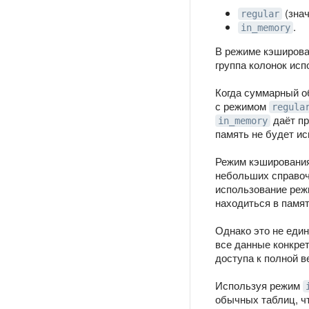
(знач
regular
.
in_memory
В режиме кэширов
группа колонок ис
Когда суммарный 
с режимом
regula
даёт пр
in_memory
память не будет ис
Режим кэшировани
небольших справоч
использование ре
находиться в памят
Однако это не еди
все данные конкрет
доступа к полной в
Используя режим
обычных таблиц, чт