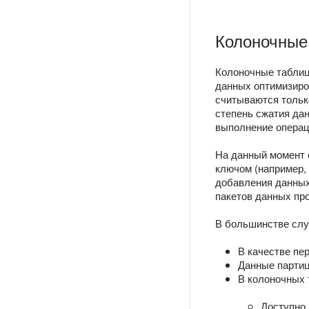
Колоночные
Колоночные таблиц
данных оптимизиров
считываются тольк
степень сжатия дан
выполнение операц
На данный момент 
ключом (например,
добавления данны
пакетов данных про
В большинстве слу
В качестве пе
Данные партиц
В колоночных 
Доступно 