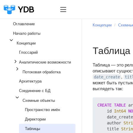
Оглавление
Концепции
Схемны
Начало работы
Концепции
Таблица
Глоссарий
Аналитические возможности
Таблица — это ре
описывают сущност
Потоковая обработка
,
date_create
tit
Архитектура
может быть пустым
выглядеть так:
Соединение с БД
Схемные объекты
CREATE
TABLE
 ar
Пространство имён
    id 
Int64
NO
    date_create
Директории
    author 
Stri
Таблицы
    title 
Strin