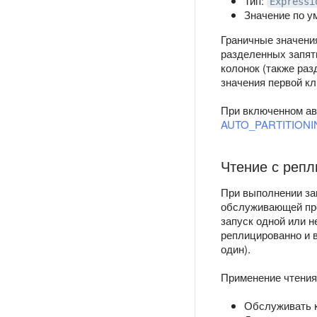
Тип:
Expressi
Значение по у
Граничные значени
разделенных запят
колонок (также ра
значения первой к
При включенном ав
AUTO_PARTITION
Чтение с репл
При выполнении за
обслуживающей про
запуск одной или 
реплицированно и 
один).
Применение чтения
Обслуживать к