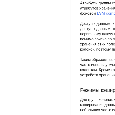
Атрибуты группы к
атрибутов хранени
фоновом
LSM comp
Доступ к данным, 
доступ к данным то
первичному ключу в
помимо поиска по 
хранения этих пол
колонок, поэтому 
Таким образом, вын
часто используемых
колонкам. Кроме т
устройств хранения
Режимы кэшир
Для групп колонок
кэширования данны
небольших часто и