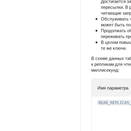
Достигается з
пересылки. В 
читающие запр
Обслуживать ч
может быть по
Продолжать об
переживать пр
В целом повыш
те же ключи.
В схеме данных та
к репликам для чте
миллисекунд:
Имя параметра
READ_REPLICAS