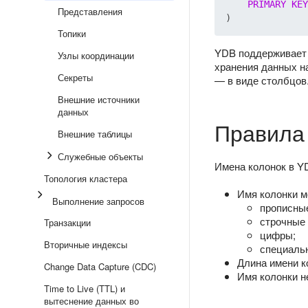
PRIMARY
KEY
Представления
Топики
YDB поддерживает 
Узлы координации
хранения данных на
Секреты
— в виде столбцов.
Внешние источники
данных
Правила 
Внешние таблицы
Служебные объекты
Имена колонок в Y
Топология кластера
Имя колонки м
Выполнение запросов
прописные
строчные 
Транзакции
цифры;
Вторичные индексы
специаль
Длина имени к
Change Data Capture (CDC)
Имя колонки н
Time to Live (TTL) и
вытеснение данных во